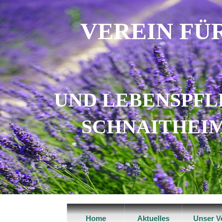
VEREIN FÜ
UND LEBENSPFLEG
SCHNAITHEI
Home
Aktuelles
Unser V